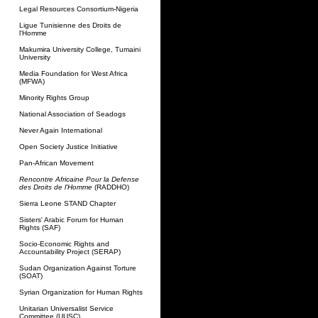
Legal Resources Consortium-Nigeria
Ligue Tunisienne des Droits de
l'Homme
Makumira University College, Tumaini
University
Media Foundation for West Africa
(MFWA)
Minority Rights Group
National Association of Seadogs
Never Again International
Open Society Justice Initiative
Pan-African Movement
Rencontre Africaine Pour la Defense
des Droits de l'Homme
(RADDHO)
Sierra Leone STAND Chapter
Sisters' Arabic Forum for Human
Rights (SAF)
Socio-Economic Rights and
Accountability Project (SERAP)
Sudan Organization Against Torture
(SOAT)
Syrian Organization for Human Rights
Unitarian Universalist Service
Committee (UUSC)