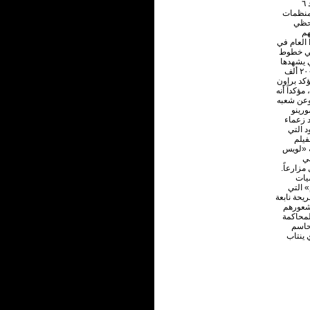
الإقليم -الأكثر فقراً وأوضاعاً لا إنسانية في العالم- أملاً في حل مشاكلهم من خلال رصد جهود ٦
لمنظمات
تحظي
هم
ج «ثيودور براون» الذي أمضي ٤ أشهر هذا العام في
لي خطوط
ي يشهدها
الإقليم بشكل يومي، ولكن يتابع جهود ٦ أشخاص يحاولون إيجاد حل للنزاع الذي راح ضحيته ٢٠٠ ألف
ؤكد براون
مؤكداً أنه
وعن شعبه
ورينو
 زعماء
د التي
فيلم
ة «لويس
لي
مزارعاً.
صيات
 التي
يحة نابعة
 شعورهم
لمحاكمة
حاسم
 ينتاب