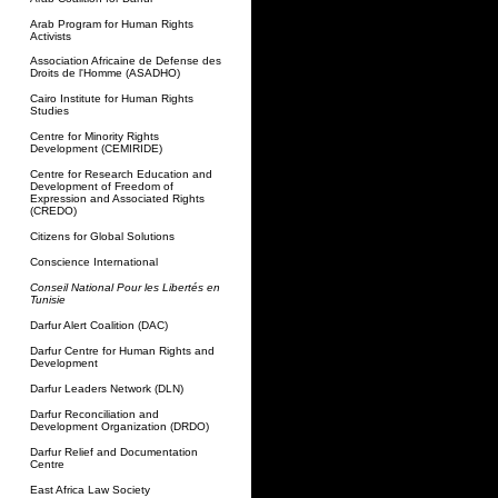
Arab Program for Human Rights
Activists
Association Africaine de Defense des
Droits de l'Homme (ASADHO)
Cairo Institute for Human Rights
Studies
Centre for Minority Rights
Development (CEMIRIDE)
Centre for Research Education and
Development of Freedom of
Expression and Associated Rights
(CREDO)
Citizens for Global Solutions
Conscience International
Conseil National Pour les Libertés en
Tunisie
Darfur Alert Coalition (DAC)
Darfur Centre for Human Rights and
Development
Darfur Leaders Network (DLN)
Darfur Reconciliation and
Development Organization (DRDO)
Darfur Relief and Documentation
Centre
East Africa Law Society