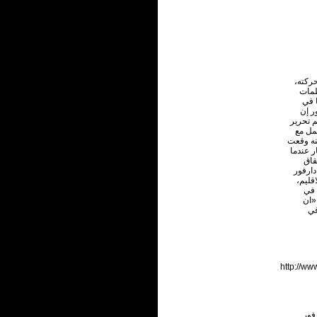
حركته،
ظمات
 في
ر إن
م تحرير
عمل مع
نه وقعت
 عندما
قاق
دارفور
قليم،
 في
«ان
في
http://w
فور