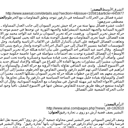
الشرق الأوسط
المصدر:
http://www.aawsat.com/details.asp?section=4&issue=10581&article=445977
عشرة فصائل من الحركات المسلحة في دارفور تتوحد وتعلق المفاوضات مع الخرطوم
العن
مصطفى سري
من:
اعلنت عشرة فصائل بينها ستة من حركة جيش تحرير السودان إلى جانب العدل المساواة ـ ال
الثورية الميدانية والجبهة الشعبية الديمقراطية والجبهة الثورية عن توحدها في جسم موحد
حركة جيش تحرير السودان. ورفضت حركة تحرير السودان بزعامة عبد الواحد محمد نور الات
هذه الفصائل، فيما تجرى المفاوضات مع فصيل الوحدة بقيادة عبد الله يحيى لضمها للحركة ا
وتعاهدت الفصائل الموقعة على البيان بالتنازل الكامل عن الالقاب الرئاسية والقيادية، وحل 
المؤسسات القائمة بتسيير الأعمال إلى حين اكمال اجراءات الوحدة وانجاز برنامج يتبنى الك
المسلح. وقال احمد عبد الشافي احد الموقعين على بيان اعادة هيكلة حركة تحرير السودان
الأوسط» إن الفصائل العشرة توحدت بعد اجتماعات متواصلة في جوبا عاصمة حكومة جنوب 
امس. وأضاف أن الحركة الجديدة ستعمل تحت قيادة سياسية وعسكرية واحدة تحت اسم حر
السودان، مشيراً إلى مشاورات يجريها القادة الآن للفراغ من الهيكلة والإعداد لميثاق جديد يتو
في الاسبوع المقبل. وابدى عبد الشافي تفاؤله بالتقاء الرؤية مع حركة العدل والمساواة بزع
ابراهيم في القضايا التي تهم اقليم دارفور وأسس التفاوض مع الخرطوم، مشيراً إلى أن الات
ستجرى معهم بعد الفراغ من خطوات هيكلة حركة تحرير السودان بشكلها الجديد، معتبراً ان
العدل والمساواة بقيادة خليل مهمة في الساحة السياسية في دارفور ولا يمكن تجاوزها. واع
الشافي الأجواء الحالية غير مهيئة للدخول في مفاوضات مع الحكومة السودانية، وقال ان ال
الوليدة ستضع خريطة طريق جديدة للتفاوض ستعلن عنها في الاسبوع المقبل، نافياً وجود ام
جانب الحركة الشعبية على الفصائل.
الرأي
المصدر:
http://www.alrai.com/pages.php?news_id=182610
البشير يصف قضية آرش دو زوي بـ تجارة رقيق
العنوان:
وصف الرئيس السوداني عمر البشير امس محاولة جمعية ''آرش دي زوي'' الفرنسية نقل اطف
فرنسا وقالت انهم من ايتام دارفور في غرب السودان، بانها ''تجارة رقيق". وقال البشير ف
اقيم في مدني عاصمة ولاية الجزيرة (180 كلم جنوب الخرطوم) بمناسبة العيد الثامن 