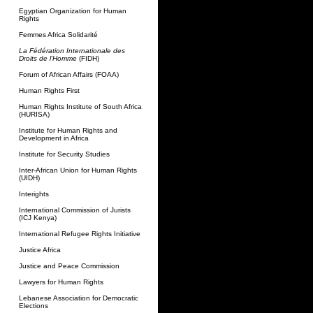
Egyptian Organization for Human
Rights
Femmes Africa Solidarité
La Fédération Internationale des
Droits de l'Homme
(FIDH)
Forum of African Affairs (FOAA)
Human Rights First
Human Rights Institute of South Africa
(HURISA)
Institute for Human Rights and
Development in Africa
Institute for Security Studies
Inter-African Union for Human Rights
(UIDH)
Interights
International Commission of Jurists
(ICJ Kenya)
International Refugee Rights Initiative
Justice Africa
Justice and Peace Commission
Lawyers for Human Rights
Lebanese Association for Democratic
Elections