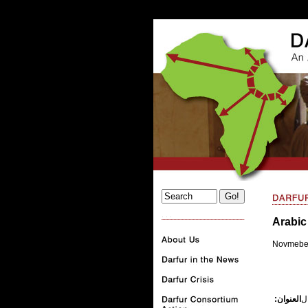
. . .
Arabic
Novmeber
العنوان: