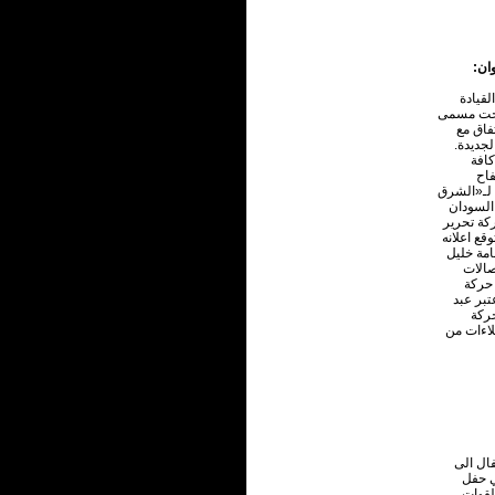
وان:
قيادة
 تحت مسمى
فاق مع
لجديدة.
كافة
فاح
 لـ«الشرق
السودان
كة تحرير
قع اعلانه
امة خليل
صالات
 حركة
تبر عبد
حركة
لاءات من
ال الى
ي حفل
عشر لقوات