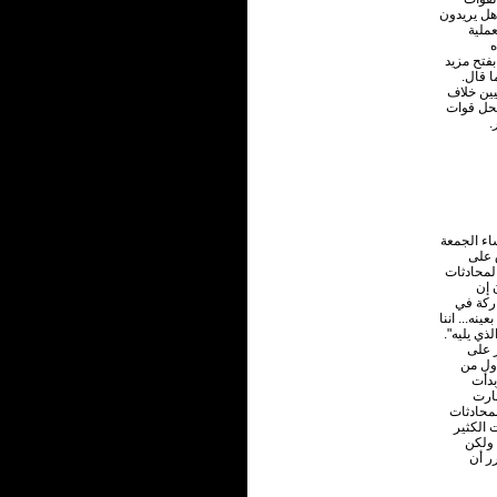
هل يريدون
ملية
ه
فتح مزيد
ا قال.
يين خلاف
 الجنوب، بحل قوات
.
اء الجمعة
ق على
لمحادثات
 إن
ركة في
نه... اننا
لذي يليه".
ر على
أول من
 وبدأت
هارت
لمحادثات
 الكثير
 ولكن
ر أن