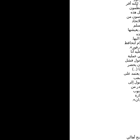
لكنه أقر
نظّمون
ل هذه
اسون من
تحاد
مسلم
 يعيشها
ذه
ليها.
ام لتحافظ
رفور».
ه أنا
ي عملية
وحول فشل
أن يحضر
(...)
يعتمد على
صعب
صول إلى
در من
جنوب
رة
ان».
نح أهالي