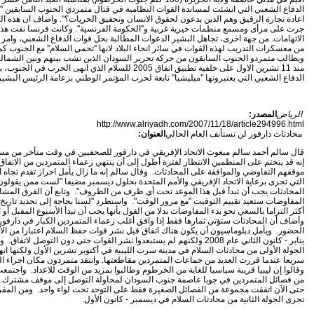
الدفاع الشعبي التي انشئت لمساندة القوات النظامية في قتال متمردي الجنوب السابقين ''
اعادة تجارة الرقيق وهم الذين يدعون لحقوق الانسان وتحقيق الحريات؟''. واضاف ان هذه الع
جرت على مرأى ومسمع منظمات خيرية غربية و''الحكومة الفرنسية''. وكانت فرنسا نفت هذ
الاتهامات. من جهة اخرى، تجاهل البشير الدعوات المطالبة بحل قوات الدفاع الشعبي، وامر ب
من معسكرات التدريب لهذه القوات في سائر انحاء البلاد لانها ''تحمي السلام'' مع الجنوب كم
ويطالب متمردو الجنوب السابقون من حركة تحرير السودان الذين نشب بينهم وبين الشمال
منذ 11 تشرين الاول على خلفية تطبيق اتفاق 2005 للسلام الذي انهى الحرب في
الدفاع الشعبي التي يعتبرونها ''ميليشيا'' تابعة لحزب المؤتمر الوطني بزعامة الرئيس البشير
الرياض
المصدر:
http://www.alriyadh.com/2007/11/18/article294996.html
محادثات دارفور لن تستأنف العام الحالي
العنوان:
قال سالم أحمد سالم مبعوث الاتحاد الإفريقي في دارفور للصحفيين في وقت متأخر من مس
إنه قد يتحتم على المنظمين الانتظار لفترة أطول إلى أن ينتهي زعماء المتمردين من الاتفا
موقفهم التفاوضي والموافقة على المحادثات. وقال سالم إنه ما زال يأمل احراز تقدم تجاه ا
التي تجرى برعاية الاتحاد الإفريقي والأمم المتحدة بحلول ديسمبر مضيفا "لست ممن يقولون
المحادثات يجب أن تبدأ قبل هذا الموعد تحت أي ظرف من الظروف". وتابع أن الفرق المشا
المفاوضات ستعيد تقييم التوقيت "مع مرور الوقت". واستطرد "لسنا بحاجة إلى تحديد تاريخ بعي
أكثر التزاما بالسعي نحو بدء المفاوضات بدلا من القول بأنها يجب أن تبدأ الأسبوع المقبل أو ا
وأضاف أن المحادثات ستؤتي ثمارها فقط إذا وافق أغلب زعماء المتمردين الكبار في دارفو
الحضور. ويأمل دبلوماسيون أن يكون هناك اتفاق قبل نشر قوات حفظ السلام اعتبارا من ال
يناير - كانون الثاني عام 2008 ولكنهم لم يستبعدوا نشر القوات حتى دون التوصل لاتفاق.
الجولة الأولى من محادثات السلام في مدينة سرت الليبية في أكتوبر تشرين الأول ولكنها ان
سريعا عندما قررت العديد من جماعات المتمردين مقاطعتها. وانتقد متمردون مكان اجراء ا
وقالوا إن ليبيا قريبة سياسيا للغاية من الخرطوم وطالبوا بمزيد من الوقت للاعداد. واجتمعت
من فصائل المتمردين في جوبا عاصمة جنوب السودان لمحاولة التوصل إلى موقف مشترك.
حتى الآن اتفقت مجموعة من الفصائل الصغيرة فقط على التوحد تحت لواء واحد. ومن المقر
تجرى الجولة الثانية من محادثات السلام في ديسمبر - كانون الأول.