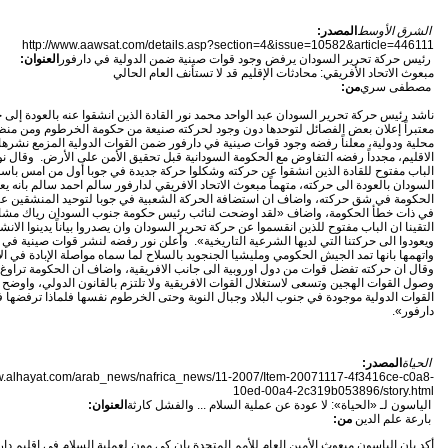
الشرق الأوسط
المصدر:
http://www.aawsat.com/details.asp?section=4&issue=10582&article=446111
رئيس حركة تحرير السودان يرفض وجود قوات صينية ضمن الدولية في دارفور
العنوان:
مبعوث الاتحاد الأفريقي: محادثات الإقليم قد لا تستأنف العام الحالي
مصطفى سري
من:
ناشد رئيس حركة تحرير السودان عبد الواحد محمد نور القادة الذين انشقوا عنه بالعودة إلى 
معتبراً إعلان بعض الفصائل لتوحدها دون وجود لحركته صنيعة من حكومة الخرطوم ومن من
محلية ودولية، معلناً رفضه وجود قوات صينية في دارفور ضمن القوات الدولية المزمع نشرها
الاقليم، مجدداً رفضه التفاوض مع الحكومة السودانية قبل تحقيق الأمن على الأرض. وقال نو
الباب مفتوح للقادة الذين انشقوا عن حركته وشكلوا حركة جديدة في جوبا أول من امس باس
السودان بالعودة الى حركته، متهماً مبعوث الاتحاد الافريقي لدارفور سالم احمد سالم بانه ي
الحكومة في شق حركته، واضاف ان استضافة الحركة الشعبية في جوبا لتوحيد المنشقين ع
في ذات خطأ الحكومة، واضاف «لقد اوضحت لنائب رئيس حكومة جنوب السودان رياك مشار
التقينا ان الباب مفتوح للذين انقسموا عن حركة تحرير السودان وان يصدروا بياناً يدينوا الانش
ويعودوا الى حركتنا التي لديها الشرعية التاريخية». وأعلن نور رفضه لنشر قوات صينية في 
واتهمها بانها تمد الجيش الحكومي ومليشيا الجنجويد بالسلاح لما سماه مواصلة الإبادة في الا
وقال ان حركته تفضل قوات من دول اوروبية الى جانب الافريقية، واضاف ان الحكومة تراوغ
وصول القوات الهجين وتسعى لاستغلال القوات الافريقية ولا تلتزم بالقانون الدولي، واوضح 
القوات الدولية موجودة في جنوب البلاد وجبال النوبة وحتى الخرطوم نفسها فلماذا ترفضها 
دارفور».
الحياة
المصدر:
ww.alhayat.com/arab_news/nafrica_news/11-2007/Item-20071117-4f3416ce-c0a8-
10ed-00a4-2c319b053896/story.html
الياسون لـ «الحياة»: لا عودة عن عملية السلام ... والفشل كارثة
العنوان:
بارعة علم الدين
من:
أكد يان الياسون مبعوث الأمين العام للأمم المتحدة بان كي مون لعملية السلام في اقليم دار