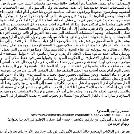
السوداني انه لم يلمس شخصياً دوراً لعناصر «القاعدة» في مخيمات الـــنازحين في دارفور، 
بأن شـــحنات أسلحة جديدة تصل إلى هذه المخيمات. وقال الياسون ان زعماء المخيمات ي
أنفسهم ويمارسون ضغوطاً ويرفعون مطالب سياسية «ومن هنا فنحن أمام قيادة جديدة داخ
المخيمات وضمن الظروف الموجودة فإن بعض هذه القيادات يتجه نحو التطرف». وحذّر الي
قيام حروب متعددة في دارفور في حال فشل العملية السلمية التي ترعاها الأمم المتحدة والا
الافريقي، مشدداً على امكان تحول هذا النزاع الى نزاعات متعددة داخل المخيمات، وبين ال
والمسلم والعربي والافريقي، مشيراً إلى أن هذا لا بد وان يكون النتيجة الحتمية للأحوال التي
سكان المخيمات، ومنهم المنظمات المسلحة التي تمثل هذا الفريق أو ذاك. ووصف أجواء ه
المخيمات بأنها مليئة بخيبات الأمل والقلق بعد ثلاث سنوات من وصول النازحين الدارفوريين ا
وشدد على قلقه العميق من تعثر عملية السلام، مؤكداً أن قوات حفظ السلام «تحتاج الى سل
عليه». لكنه أكد «ان لا عودة عن عملية السلام، فهي «اللعبة» الوحيدة الموجودة لحل أزمة دا
وقال ان هناك رغبة سودانية في بقاء السودان كياناً متماسكاً «وهذا هو الأساس الذي نعمل علي
وزميلي سالم أحمد سالم» ممثل الاتحاد الافريقي. وأشار الياسون الى «عوامل مشجعة» ف
السلام منها «التعاون الأفضل» من الحكومة السودانية وقبولها نشر قوة حفظ سلام أكبر. 
مؤتمر سرت في ليبيا نتيجة عدم حضور أبرز جماعات التمرد في دارفور، قال: «كنت أتمنى 
هذا الاجتماع جميع الفرقاء، ولكن اعتقد اننا اليوم بدأنا العملية السياسية ولا ننوي الرجوع عنها 
ونحن اليوم أمام بضعة أسابيع من العمل المكثف قبل عقد المؤتمر الثاني في سرت. وتوقيته 
فرص الأعياد المقبلة، ونحن متفائلون بحضور جميع الجماعات المتمردة». وقال أن «من ال
التفاؤل بحل مشكلة معقدة كمشكلة دارفور، ولكن ما يمكنني قوله إن التعاون والإرادة للو
الحل موجودان لدى الجميع، والفشل سيعني الكارثة بالنسبة إلى السودان ودارفور، وهذا الق
التفاؤل، إذا أمكننا نعته بذلك، لا يعني أننا لا نقدّر التحديات التي تواجه السودان مثل قضية ال
والمشاركة في الحكم والثروة». وشدد على أن الأمن يعني نزع سلاح الميليشيات ووقف تجا
السلاح. وأشار الى أن اتفاق السلام بين الشمال والجنوب يُعتبر «عصب الاستقرار في السود
المصري اليوم
المصدر:
http://www.almasry-alyoum.com/article.aspx?ArticleID=83319
فيلم وثائقي أمريكي عن دارفور يكشف «خيبة» أمل سكان الإقليم في العرب
العنوان:
ريهام جودة
من:
يعرض في الولايات المتحدة حالياً الفيلم الأمريكي الوثائقي «دارفور الآن» الذي يحاول أن يم