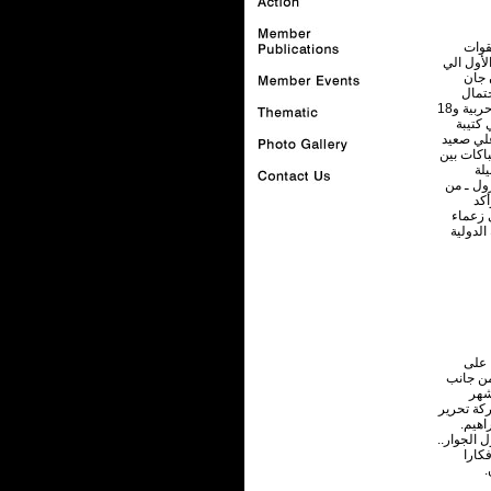
قوات
لأول الي
 جان
حتمال
 كتيبة
علي صعيد
,‏ وأصيب نحو‏7‏ آخرين في اشتباكات بين
لة
ول ـ من
أكد
 زعماء
الدولية
 على
من جانب
لتي انطلقت في سرت في 26 من الشهر
كة تحرير
اهيم.
 الجوار..
فكارا
.