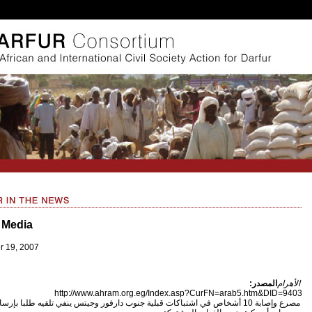
 Media
 19, 2007
الأهرام
المصدر:
http://www.ahram.org.eg/Index.asp?CurFN=arab5.htm&DID=9403
مصرع وإصابة ‏10 ‏أشخاص في اشتباكات قبلية جنوب دارفور وجيتس ينفي تلقيه طلبا بإرسال