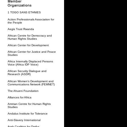
1 TOGO SANS ETHNIES
Action Professionals Association for
the People
Aegis Trust Rwanda
African Centre for Democracy and
Human Rights Studies
African Center for Development
African Center for Justice and Peace
Studies
Africa Internally Displaced Persons
Voice (Africa IDP Voice)
African Security Dialogue and
Research (ASDR)
African Women's Development and
Communications Network (FEMNET)
The Ahueni Foundation
Alliances for Africa
Amman Centre for Human Rights
Studies
Andalus Institute for Tolerance
Anti-Slavery International
Arab Coalition for Darfur