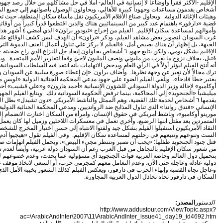
أشخاص يقدمون مساعدات وجهوداً كبيرة للأهالي، ويحاولون الوصول بأصواتهم إلي جميع ا
وهيئات الإغاثة الدولية. ويحاول صناع الأفلام الأمريكيون نقل مأساة سكان المنطقة، حيث 
قضية «دارفور» باهتمام عدد كبير من السينمائيين هناك والذين اقتطعوا قدراً كبيراً من أوقات
وأموالهم لمساعدة سكان الإقليم. الفيلم من إخرا
غرب السودان لتصوير بعض مشاهد الفيلم، وذكر «براون» أن الهدف ليس كشف الوقائع ع
الجبهة، بل إظهار أن هناك بصيص أمل، فالفيلم لا يركز علي تناول أعمال العنف الدموية الت
قتيل، بخلاف نزوح ما يقرب من مليوني ونصف المليون لاجئ وفقاً لتقارير الأمم المتحدة. وي
أنه أنتج الفيلم ليؤثر أولاً في الرأي العام ويدحض الاتهامات بأنه انتقد فيه السلطات السودانية، 
ترك مجالاً لأن تعبر عن وجهة نظرها. وأضاف براون: «إن إعطاء صورة سلبية عن السودان 
يعتبر خطأ فادحاً». ويلقي الفيلم الضوء علي جهود مدعي المحكمة الجنائية الدولية «لويس م
أوكامبو» لإحالة وزير الدولة السوداني للشؤون الإنسانية «أحمد هارون» و«علي قشيب» أحد
ميليشيا «الجنجويد» إلي المحاكمة، بينما ترفض الحكومة السودانية ذلك. ويتابع الفيلم الجهو
يقدمها ٦ أشخاص لخدمة تلك القضية، وهم الممثل والناشط الأمريكي «دون تشيدل» بطل ال
الإنساني «فندق رواندا» الذي تناول المذابح ضد الروانديين، ومدعي المحكمة الجنائية الدولي
مورينو أوكامبو»، وناشط أمريكي في حقوق الإنسان، وامرأة من السكان اختارت الانضمام إ
المتمردين بعد مقتل ابنها الرضيع، وأخري تعمل في معسكرات اللاجئين وزميل لها كان يعمل 
النقاد الأمريكيون استقبلوا الفيلم بشكل جيد ولفتوا الانتباه إلي حسن اختيار المخرج للشخ
الست وتنوعهم وتتبعهم في رحلتهم لمساعدة سكان الإقليم. وفي الفيلم تقول «هيجيوا آدم»
قتل جنود الجنجويد طفلها: «يجب أن نصبر وننتظر مجيء البيض»، ويحمل الفيلم اتهامات صر
من شعور سكان الإقليم بالتجاهل من قبل العرب رغم أن السودان دولة عربية، وأيضاً لعدم
بتحميل دول العالم وخاصة العربية قوات الجنجويد أي مسؤولية عما يحدث، وعدم خضوعهم 
دولية عادلة وعاجلة حتي الآن، وعدم التعامل معهم كمجرمي حرب، أو السعي لاتخاذ موقف 
وعاجل تجاه القضية وإنهاء الحرب في دارفور، ويعكس الفيلم كذلك الشعور بخيبة الأمل الذي
السكان في دارفور تجاه تخاذل الدول العربية المجاورة.
الدستور
المصدر:
http://www.addustour.com/ViewTopic.aspx?
ac=\ArabicAndInter\2007\11\ArabicAndInter_issue41_day19_id4692.htm