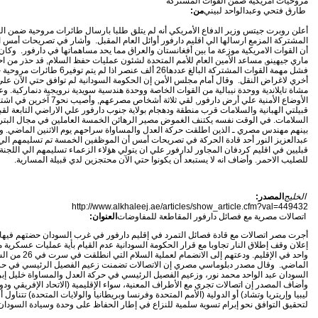
مروحيات أمريكية ضمن القوات المشتركة
طارق فتحي وعبدالواحد لبيني
من:
أعلن روبرت جيتس وزير الدفاع الأمريكي أنه لم يتلق طلبا بارسال طائرات مروحية ضمن ال
المشتركة المزمع ارسالها الي اقليم دارفور أوائل العام المقبل‏.‏ وأشار في تصريحات أمس ا
أن القوات الامريكية موزعة ما بين أفغانستان والعراق مما يحد مساهماتها في دارفور‏. وكان
ماري جيهينو‏,‏ مساعد الأمين العام للأمم المتحدة لشئون عمليات حفظ السلام‏,‏ قد حذر من ا
أخري لاغراض النقل‏. وقال أمام مجلس الأمن إن الحكومة السودانية لم توافق حتي الآن علي
مشاة تايلاندية ووحدة نيبالية من القوات الخاصة ووحدة هندسية سويدية نرويجية دنماركية‏. و
الأوضاع الأمنية علي أرض دارفور‏,‏ لقي ثلاثة أشخاص مصرعهم‏
قبيلتي الهبانية والسلامات قرب منطقة ودهجام بولاية جنوب دارفور علي الاراضي التابعة لقبي
السلامات‏.‏ في الوقت نفسه يكتنف الغموض مصير الرهائن الخمسة العاملين في مجال البتر
بينهم مهندس مصري ـ الذين اطلقت حركة العدل والمساواة سراحهم يوم الاثنين الماضي‏.‏ و
عبدالعزيز النور أحد قادة الحركة في تصريحات أمس أن الموظفين الخمسة تم تسليمهم الي
قبليين في اقليم كردفان المجاور لدارفور علي ان يتولي هؤلاء الزعماء تسليمهم الي اللجنة 
للصليب الاحمر‏.‏ وأضاف انه لا يستبعد أن يكونوا حتي الآن محتجزين لدي قبيلة المسارية.
الخليج
المصدر:
http://www.alkhaleej.ae/articles/show_article.cfm?val=449432
اتصالات مصرية مع فصائل دارفور المقاطعة للمفاوضات
العنوان:
أجرت مصر اتصالات مع قادة فصائل التمرد في إقليم دارفور في غرب السودان حضتهم فيها
إعلان وقف إطلاق النار تجاوبا مع قرار الحكومة السودانية عدم القيام بأية عمليات عسكرية 
واحد في الإقليم. ودعتهم إلى الانضمام لعملية السلام ا
الماضي. وقال مصدر دبلوماسي مصري إن الاتصالات تضمنت زعيم الفصيل الرئيسي في حر
السودان عبد الواحد محمد نور، وزعيم الفصيل الرئيسي في حركة العدل والمساواة خليل إبر
وأضاف المصدر إن اتصالات تجري مع الأطراف المعنية، سواء الإقليمية (الاتحاد الإفريقي ودول
ليبيا وإريتريا وتشاد) أو الدولية (الأمم المتحدة وفرنسا وبريطانيا والولايات المتحدة) تتناول أ
لتحقيق التوافق نحو إبرام تسوية سلمية للنزاع في إطار الحفاظ على وحدة وسيادة السودان